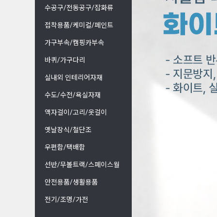
수공구/전동공구/잡화류
접착용품/케미컬/페인트
가구부속/캠핑카부속
바퀴/가구다리
실내외 인테리어자재
수도/수전/욕실자재
액자걸이/고리/옷걸이
옛날장식/철단조
우편함/택배함
선반/무볼트랙/스페이스월
안전용품/생활용품
전기/조명/가전