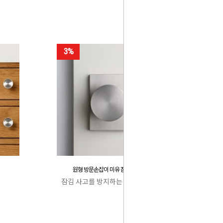
3%
원형 방문손잡이 미유 잠김 사고 방지
잠김 사고를 방지하는 특허 캐치박스