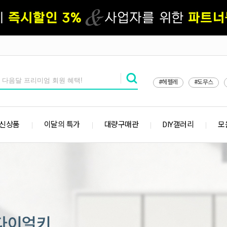
#헤펠레
#도무스
 신상품
이달의 특가
대량구매관
DIY갤러리
모