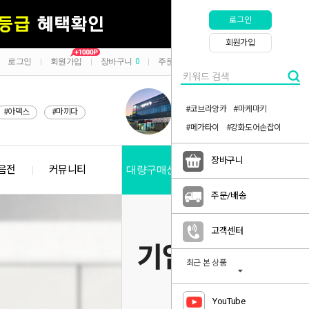
로그인
회원가입
로그인
회원가입
장바구니
0
주문/배송
마이페이지
|
|
|
|
#코브라앙카
#마케마키
#아덱스
#마끼다
#메가타이
#강화도어손잡이
장바구니
음전
커뮤니티
대량구매신청
공지사항
주문/배송
고객센터
최근 본 상품
YouTube