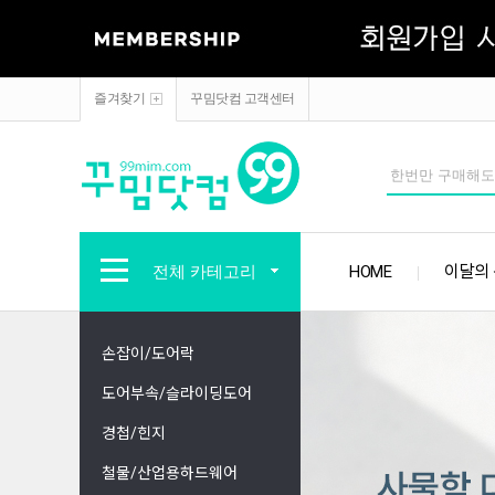
즐겨찾기
꾸밈닷컴 고객센터
전체 카테고리
HOME
이달의
손잡이/도어락
도어부속/슬라이딩도어
경첩/힌지
철물/산업용하드웨어