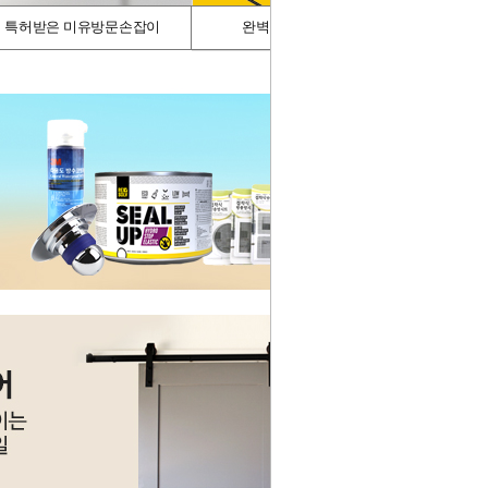
특허받은 미유방문손잡이
완벽차단/싱크가드
스