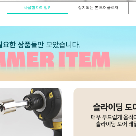
사물함 다이얼키
정지되는 본 도어클로저