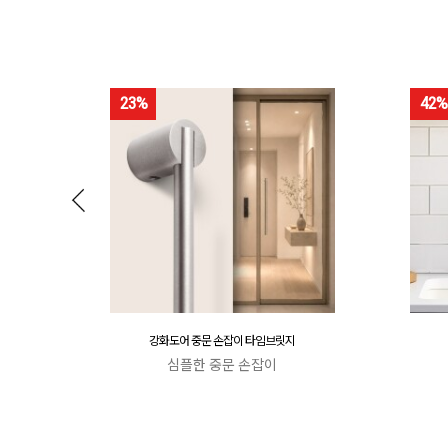
23%
42%
강화도어 중문 손잡이 타임브릿지
심플한 중문 손잡이