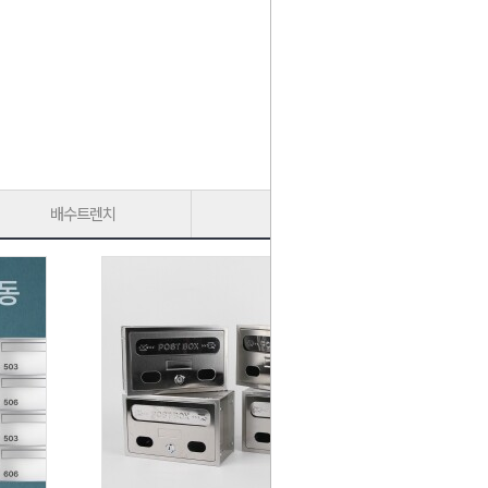
배수트렌치
가구다리