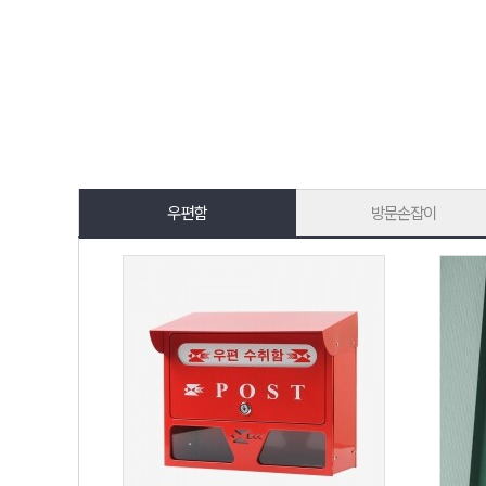
우편함
방문손잡이