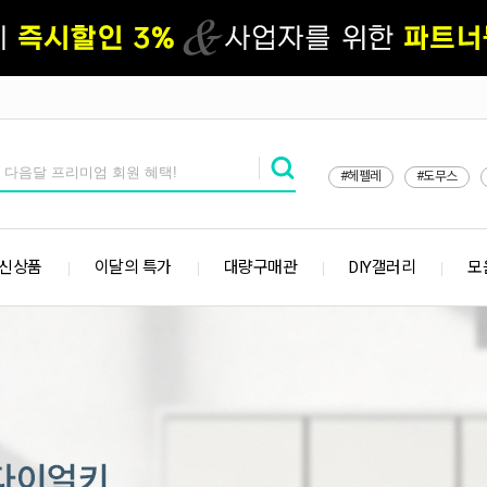
#헤펠레
#도무스
 신상품
이달의 특가
대량구매관
DIY갤러리
모