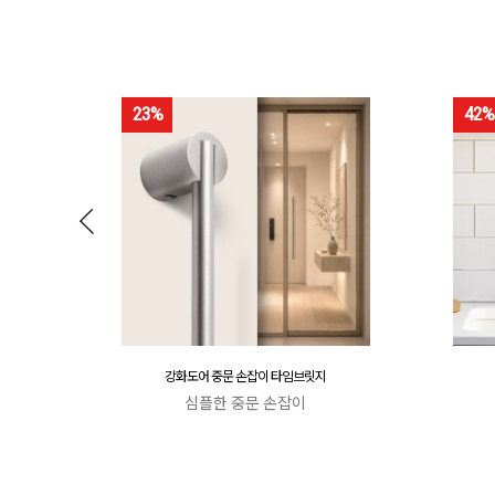
23%
42%
강화도어 중문 손잡이 타임브릿지
심플한 중문 손잡이