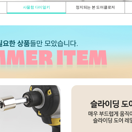
사물함 다이얼키
정지되는 본 도어클로저