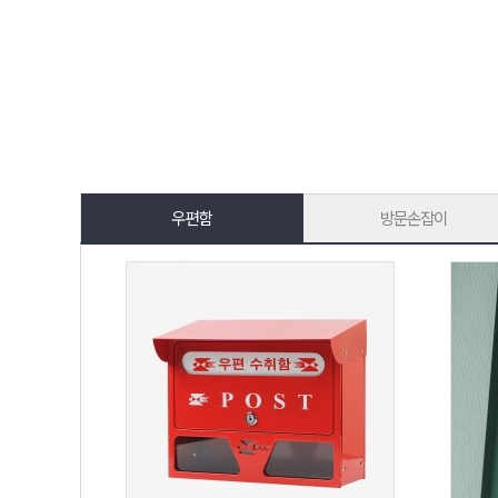
우편함
방문손잡이