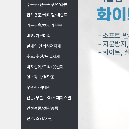
수공구/전동공구/잡화류
접착용품/케미컬/페인트
가구부속/캠핑카부속
바퀴/가구다리
실내외 인테리어자재
수도/수전/욕실자재
액자걸이/고리/옷걸이
옛날장식/철단조
우편함/택배함
선반/무볼트랙/스페이스월
안전용품/생활용품
전기/조명/가전