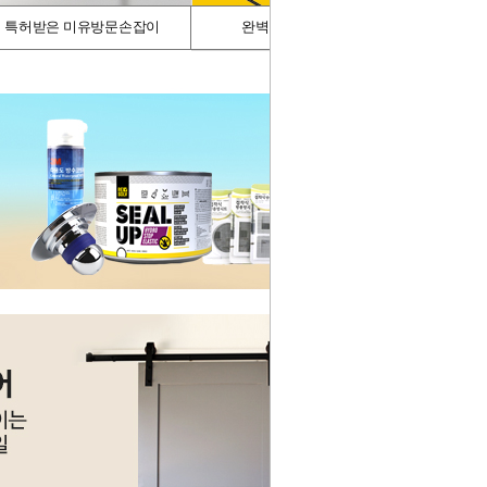
특허받은 미유방문손잡이
완벽차단/싱크가드
스