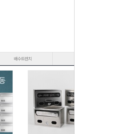
배수트렌치
가구다리