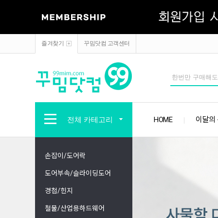
즐겨찾기
꾸밈닷컴 고객센터
전체 카테고리
HOME
이달의
손잡이/도어락
도어부속/슬라이딩도어
경첩/힌지
철물/산업용하드웨어