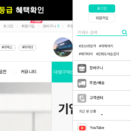
로그인
회원가입
로그인
회원가입
장바구니
0
주문/배송
마이페이지
|
|
|
|
#코브라앙카
#마케마키
#아덱스
#마끼다
#메가타이
#강화도어손잡이
장바구니
음전
커뮤니티
대량구매신청
공지사항
주문/배송
고객센터
최근 본 상품
YouTube