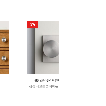
3%
원형 방문손잡이 미유 잠김 사고 방지
잠김 사고를 방지하는 특허 캐치박스