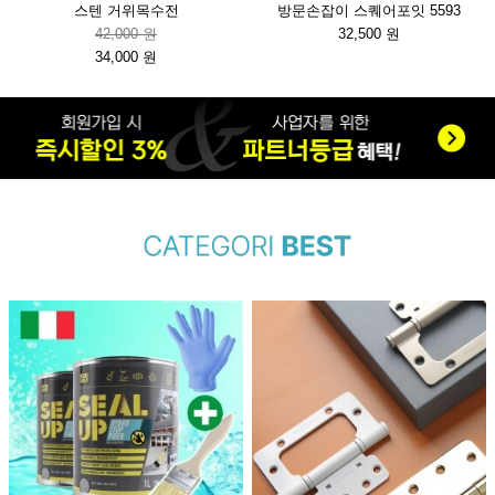
스텐 거위목수전
방문손잡이 스퀘어포잇 5593
42,000 원
32,500 원
34,000 원