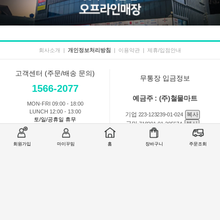
회사소개
|
개인정보처리방침
|
이용약관
|
제휴/입점안내
고객센터 (주문/배송 문의)
무통장 입금정보
1566-2077
예금주 : (주)철물마트
MON-FRI 09:00 - 18:00
LUNCH 12:00 - 13:00
기업
복사
223-123239-01-024
토/일/공휴일 휴무
국민
복사
718201-01-205674
농협
복사
301-0168-3882-11
회원가입
마이꾸밈
홈
장바구니
주문조회
회원 1:1 문의
상품 및 사용방법 문의
주문배송
교환반품취소
COMPANY : (주)철물마트 / CEO : 이숙열