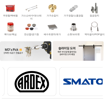
우편함/택배함
가스쇼바/수대/스테
가구손잡이
가구경첩/소품경첩
잠금장치
이
목다보/목심
전선캡/공기창
배수트렌치/유가
소켓/브라켓
액자걸이/POP걸이