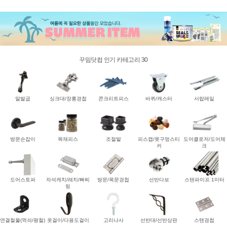
꾸밈닷컴 인기 카테고리 30
말발굽
싱크대/장롱경첩
콘크리트피스
바퀴/캐스터
서랍레일
방문손잡이
목재피스
조절발
피스캡/못구멍스티
도어클로저/도어체
커
크
도어스토퍼
자석캐치/래치/빠찌
방문/목문경첩
선반다보
스탠파이프 1미터
링
연결철물(꺽쇠/평철)
옷걸이/다용도걸이
고리나사
선반대/선반상판
스텐경첩