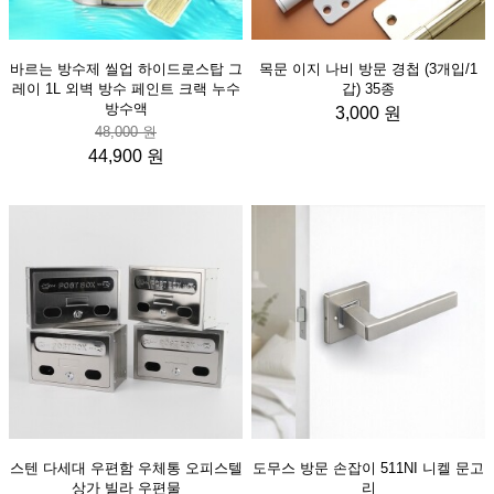
바르는 방수제 씰업 하이드로스탑 그
목문 이지 나비 방문 경첩 (3개입/1
레이 1L 외벽 방수 페인트 크랙 누수
갑) 35종
방수액
3,000 원
48,000 원
44,900 원
스텐 다세대 우편함 우체통 오피스텔
도무스 방문 손잡이 511NI 니켈 문고
상가 빌라 우편물
리