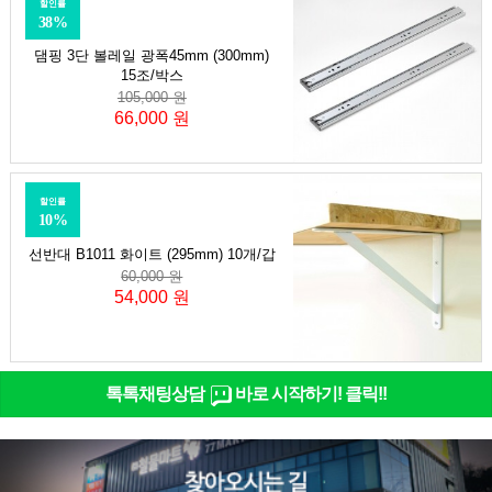
할인률
38%
댐핑 3단 볼레일 광폭45mm (300mm)
15조/박스
105,000 원
66,000 원
할인률
10%
선반대 B1011 화이트 (295mm) 10개/갑
60,000 원
54,000 원
톡톡채팅상담
바로 시작하기! 클릭!!