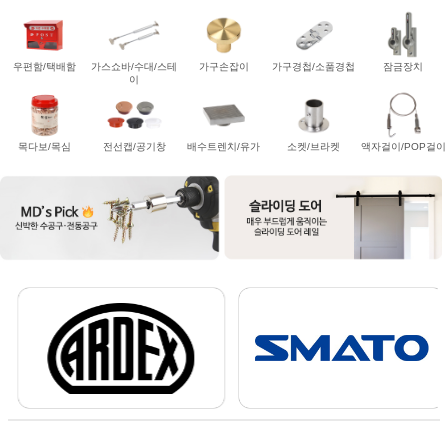
우편함/택배함
가스쇼바/수대/스테
가구손잡이
가구경첩/소품경첩
잠금장치
이
목다보/목심
전선캡/공기창
배수트렌치/유가
소켓/브라켓
액자걸이/POP걸이