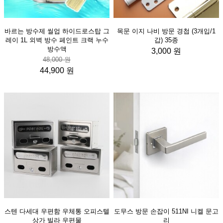
바르는 방수제 씰업 하이드로스탑 그
목문 이지 나비 방문 경첩 (3개입/1
레이 1L 외벽 방수 페인트 크랙 누수
갑) 35종
방수액
3,000 원
48,000 원
44,900 원
스텐 다세대 우편함 우체통 오피스텔
도무스 방문 손잡이 511NI 니켈 문고
상가 빌라 우편물
리