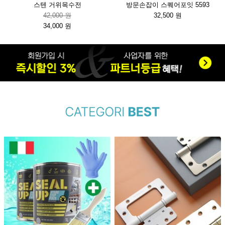
스텐 거위목수전
방문손잡이 스퀘어포잇 5593
42,000 원
32,500 원
34,000 원