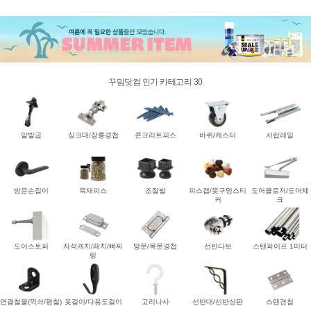
꾸밈닷컴 인기 카테고리 30
말발굽
싱크대/장롱경첩
콘크리트피스
바퀴/캐스터
서랍레일
방문손잡이
목재피스
조절발
피스캡/못구멍스티
도어클로저/도어체
커
크
도어스토퍼
자석캐치/래치/빠찌
방문/목문경첩
선반다보
스탠파이프 1미터
링
연결철물(꺽쇠/평철)
옷걸이/다용도걸이
고리나사
선반대/선반상판
스텐경첩