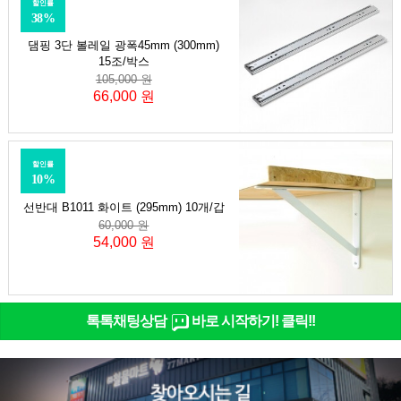
할인률
38%
댐핑 3단 볼레일 광폭45mm (300mm)
15조/박스
105,000 원
66,000 원
할인률
10%
선반대 B1011 화이트 (295mm) 10개/갑
60,000 원
54,000 원
톡톡채팅상담
바로 시작하기! 클릭!!