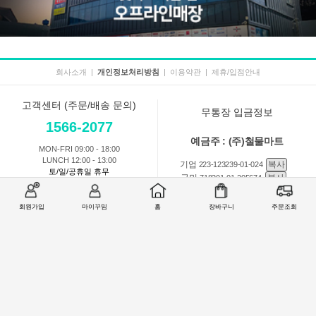
회사소개
|
개인정보처리방침
|
이용약관
|
제휴/입점안내
고객센터 (주문/배송 문의)
무통장 입금정보
1566-2077
예금주 : (주)철물마트
MON-FRI 09:00 - 18:00
LUNCH 12:00 - 13:00
기업
복사
223-123239-01-024
토/일/공휴일 휴무
국민
복사
718201-01-205674
농협
복사
301-0168-3882-11
회원가입
마이꾸밈
홈
장바구니
주문조회
회원 1:1 문의
상품 및 사용방법 문의
주문배송
교환반품취소
COMPANY : (주)철물마트 / CEO : 이숙열