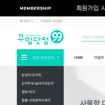
즐겨찾기
꾸밈닷컴 고객센터
전체 카테고리
HOME
이달의
손잡이/도어락
도어부속/슬라이딩도어
경첩/힌지
철물/산업용하드웨어