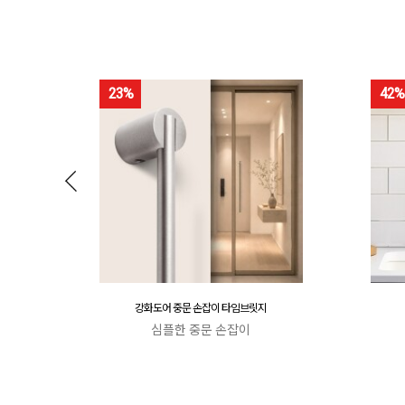
23%
42%
강화도어 중문 손잡이 타임브릿지
심플한 중문 손잡이