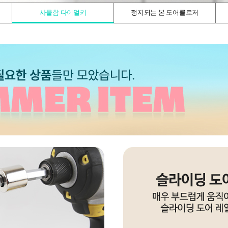
사물함 다이얼키
정지되는 본 도어클로저