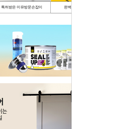
특허받은 미유방문손잡이
완벽차단/싱크가드
스