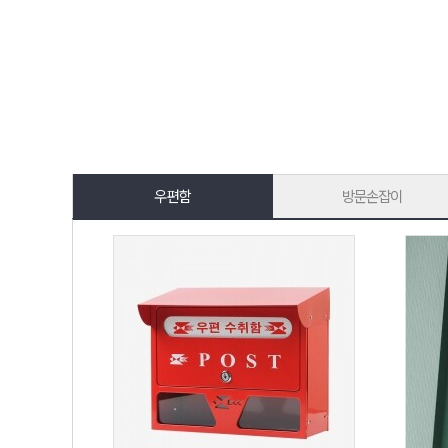
우편함
방문손잡이