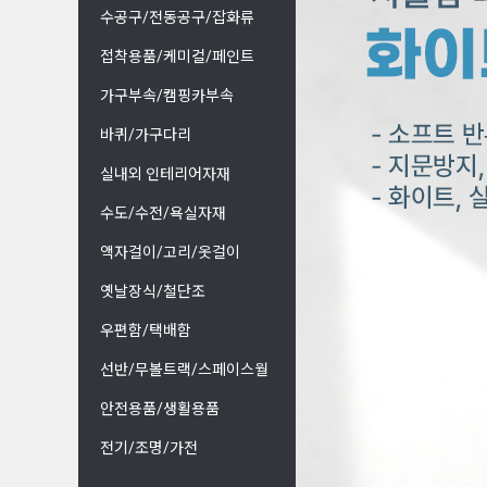
수공구/전동공구/잡화류
접착용품/케미컬/페인트
가구부속/캠핑카부속
바퀴/가구다리
실내외 인테리어자재
수도/수전/욕실자재
액자걸이/고리/옷걸이
옛날장식/철단조
우편함/택배함
선반/무볼트랙/스페이스월
안전용품/생활용품
전기/조명/가전