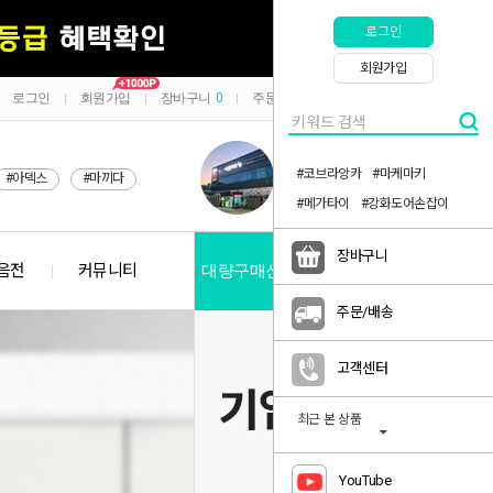
로그인
회원가입
로그인
회원가입
장바구니
0
주문/배송
마이페이지
|
|
|
|
#코브라앙카
#마케마키
#아덱스
#마끼다
#메가타이
#강화도어손잡이
장바구니
음전
커뮤니티
대량구매신청
공지사항
주문/배송
고객센터
최근 본 상품
YouTube