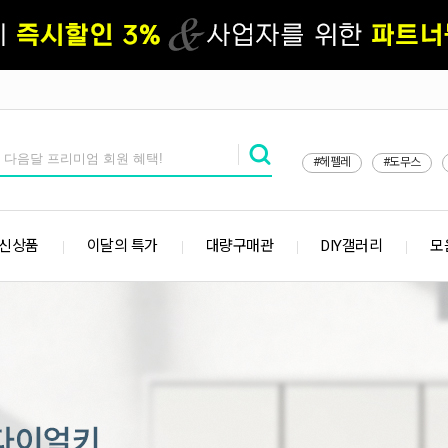
#헤펠레
#도무스
 신상품
이달의 특가
대량구매관
DIY갤러리
모