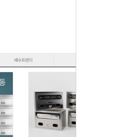
배수트렌치
가구다리