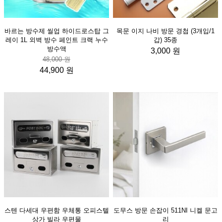
바르는 방수제 씰업 하이드로스탑 그
목문 이지 나비 방문 경첩 (3개입/1
레이 1L 외벽 방수 페인트 크랙 누수
갑) 35종
방수액
3,000 원
48,000 원
44,900 원
스텐 다세대 우편함 우체통 오피스텔
도무스 방문 손잡이 511NI 니켈 문고
상가 빌라 우편물
리