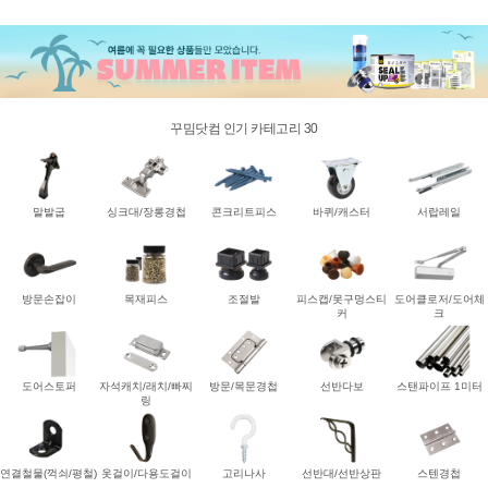
꾸밈닷컴 인기 카테고리 30
말발굽
싱크대/장롱경첩
콘크리트피스
바퀴/캐스터
서랍레일
방문손잡이
목재피스
조절발
피스캡/못구멍스티
도어클로저/도어체
커
크
도어스토퍼
자석캐치/래치/빠찌
방문/목문경첩
선반다보
스탠파이프 1미터
링
연결철물(꺽쇠/평철)
옷걸이/다용도걸이
고리나사
선반대/선반상판
스텐경첩