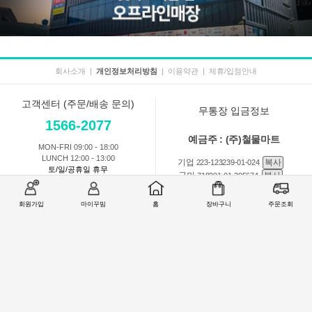
회사소개
|
개인정보처리방침
|
이용약관
|
제휴/입점안내
고객센터 (주문/배송 문의)
무통장 입금정보
1566-2077
예금주 : (주)철물마트
MON-FRI 09:00 - 18:00
LUNCH 12:00 - 13:00
기업
복사
223-123239-01-024
토/일/공휴일 휴무
국민
복사
718201-01-205674
농협
복사
301-0168-3882-11
회원가입
마이꾸밈
홈
장바구니
주문조회
회원 1:1 문의
상품 및 사용방법 문의
주문배송
교환반품취소
COMPANY : (주)철물마트 / CEO : 이숙열