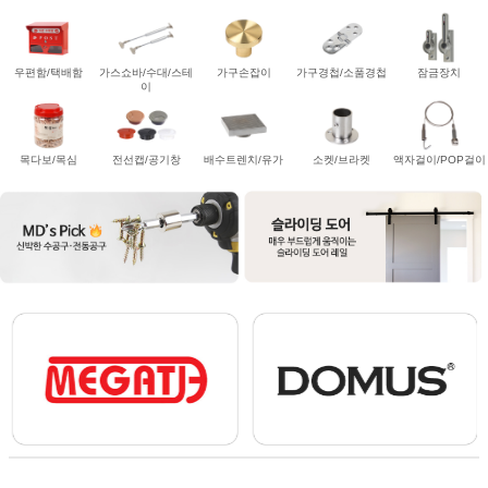
우편함/택배함
가스쇼바/수대/스테
가구손잡이
가구경첩/소품경첩
잠금장치
이
목다보/목심
전선캡/공기창
배수트렌치/유가
소켓/브라켓
액자걸이/POP걸이