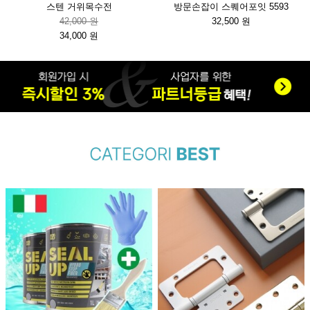
스텐 거위목수전
방문손잡이 스퀘어포잇 5593
42,000 원
32,500 원
34,000 원