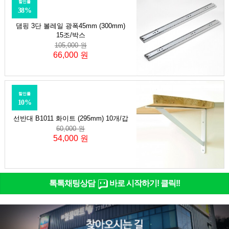
할인률
38%
댐핑 3단 볼레일 광폭45mm (300mm)
15조/박스
105,000 원
66,000 원
할인률
10%
선반대 B1011 화이트 (295mm) 10개/갑
60,000 원
54,000 원
톡톡채팅상담
바로 시작하기! 클릭!!