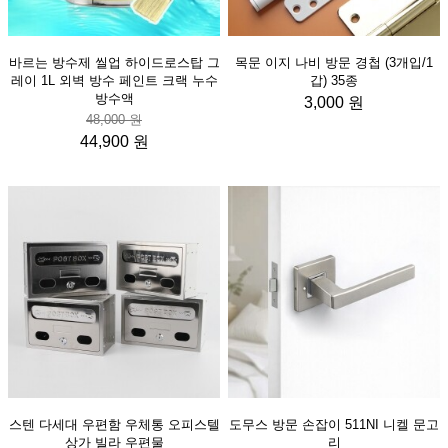
바르는 방수제 씰업 하이드로스탑 그
목문 이지 나비 방문 경첩 (3개입/1
레이 1L 외벽 방수 페인트 크랙 누수
갑) 35종
방수액
3,000 원
48,000 원
44,900 원
스텐 다세대 우편함 우체통 오피스텔
도무스 방문 손잡이 511NI 니켈 문고
상가 빌라 우편물
리