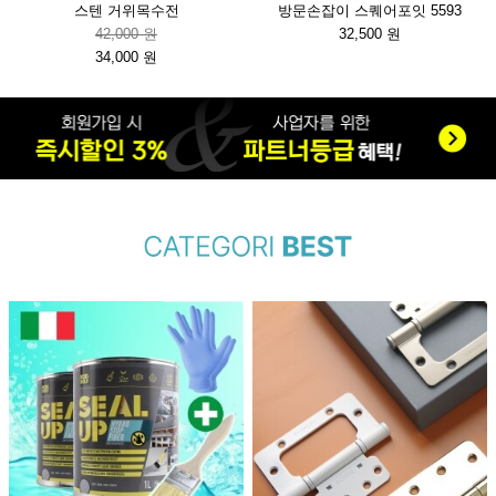
스텐 거위목수전
방문손잡이 스퀘어포잇 5593
42,000 원
32,500 원
34,000 원