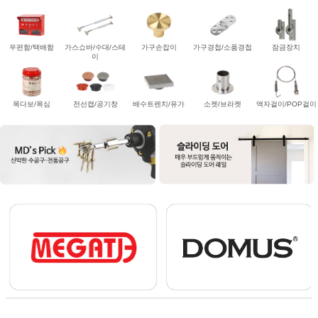
우편함/택배함
가스쇼바/수대/스테
가구손잡이
가구경첩/소품경첩
잠금장치
이
목다보/목심
전선캡/공기창
배수트렌치/유가
소켓/브라켓
액자걸이/POP걸이