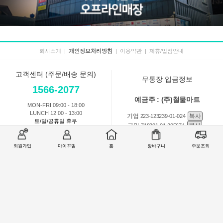
회사소개
|
개인정보처리방침
|
이용약관
|
제휴/입점안내
고객센터 (주문/배송 문의)
무통장 입금정보
1566-2077
예금주 : (주)철물마트
MON-FRI 09:00 - 18:00
LUNCH 12:00 - 13:00
기업
복사
223-123239-01-024
토/일/공휴일 휴무
국민
복사
718201-01-205674
농협
복사
301-0168-3882-11
회원가입
마이꾸밈
홈
장바구니
주문조회
회원 1:1 문의
상품 및 사용방법 문의
주문배송
교환반품취소
COMPANY : (주)철물마트 / CEO : 이숙열