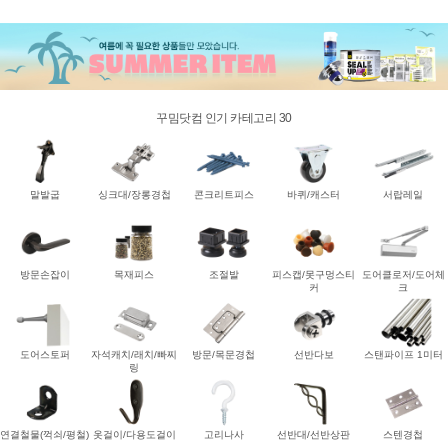
꾸밈닷컴 인기 카테고리 30
말발굽
싱크대/장롱경첩
콘크리트피스
바퀴/캐스터
서랍레일
방문손잡이
목재피스
조절발
피스캡/못구멍스티
도어클로저/도어체
커
크
도어스토퍼
자석캐치/래치/빠찌
방문/목문경첩
선반다보
스탠파이프 1미터
링
연결철물(꺽쇠/평철)
옷걸이/다용도걸이
고리나사
선반대/선반상판
스텐경첩