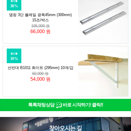
할인률
38%
댐핑 3단 볼레일 광폭45mm (300mm)
15조/박스
105,000 원
66,000 원
할인률
10%
선반대 B1011 화이트 (295mm) 10개/갑
60,000 원
54,000 원
톡톡채팅상담
바로 시작하기! 클릭!!