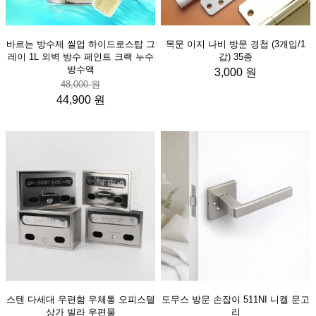
바르는 방수제 씰업 하이드로스탑 그
목문 이지 나비 방문 경첩 (3개입/1
레이 1L 외벽 방수 페인트 크랙 누수
갑) 35종
방수액
3,000 원
48,000 원
44,900 원
스텐 다세대 우편함 우체통 오피스텔
도무스 방문 손잡이 511NI 니켈 문고
상가 빌라 우편물
리