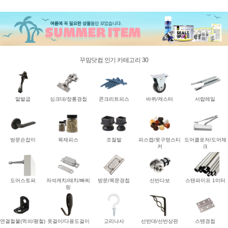
꾸밈닷컴 인기 카테고리 30
말발굽
싱크대/장롱경첩
콘크리트피스
바퀴/캐스터
서랍레일
방문손잡이
목재피스
조절발
피스캡/못구멍스티
도어클로저/도어체
커
크
도어스토퍼
자석캐치/래치/빠찌
방문/목문경첩
선반다보
스탠파이프 1미터
링
연결철물(꺽쇠/평철)
옷걸이/다용도걸이
고리나사
선반대/선반상판
스텐경첩