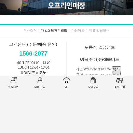
회사소개
|
개인정보처리방침
|
이용약관
|
제휴/입점안내
고객센터 (주문/배송 문의)
무통장 입금정보
1566-2077
예금주 : (주)철물마트
MON-FRI 09:00 - 18:00
LUNCH 12:00 - 13:00
기업
복사
223-123239-01-024
토/일/공휴일 휴무
국민
복사
718201-01-205674
농협
복사
301-0168-3882-11
회원가입
마이꾸밈
홈
장바구니
주문조회
회원 1:1 문의
상품 및 사용방법 문의
주문배송
교환반품취소
COMPANY : (주)철물마트 / CEO : 이숙열