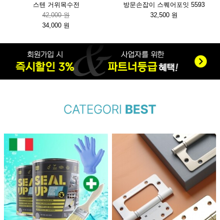
스텐 거위목수전
방문손잡이 스퀘어포잇 5593
42,000 원
32,500 원
34,000 원