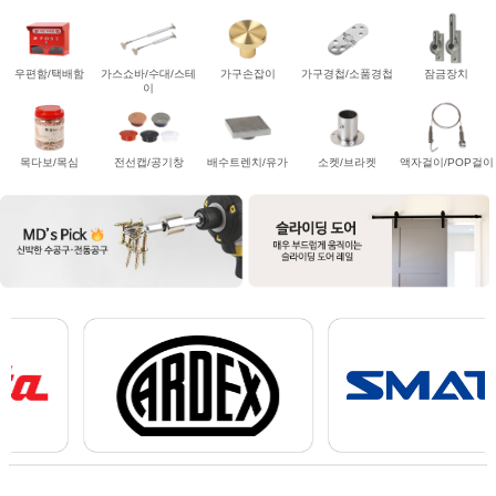
우편함/택배함
가스쇼바/수대/스테
가구손잡이
가구경첩/소품경첩
잠금장치
이
목다보/목심
전선캡/공기창
배수트렌치/유가
소켓/브라켓
액자걸이/POP걸이