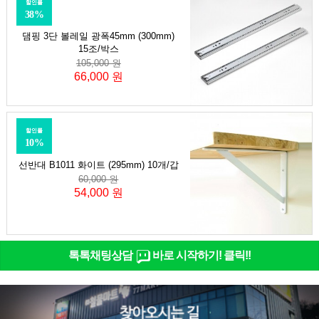
할인률
38%
댐핑 3단 볼레일 광폭45mm (300mm)
15조/박스
105,000 원
66,000 원
할인률
10%
선반대 B1011 화이트 (295mm) 10개/갑
60,000 원
54,000 원
톡톡채팅상담
바로 시작하기! 클릭!!