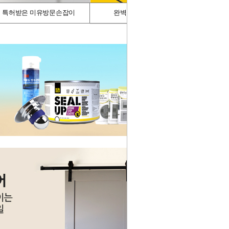
특허받은 미유방문손잡이
완벽차단/싱크가드
스