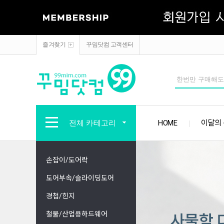
즐겨찾기
꾸밈닷컴 고객센터
전체 카테고리
HOME
이달의
손잡이/도어락
도어부속/슬라이딩도어
경첩/힌지
철물/산업용하드웨어