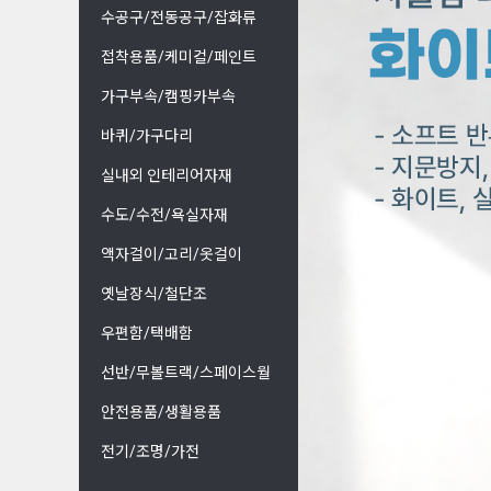
수공구/전동공구/잡화류
접착용품/케미컬/페인트
가구부속/캠핑카부속
바퀴/가구다리
실내외 인테리어자재
수도/수전/욕실자재
액자걸이/고리/옷걸이
옛날장식/철단조
우편함/택배함
선반/무볼트랙/스페이스월
안전용품/생활용품
전기/조명/가전