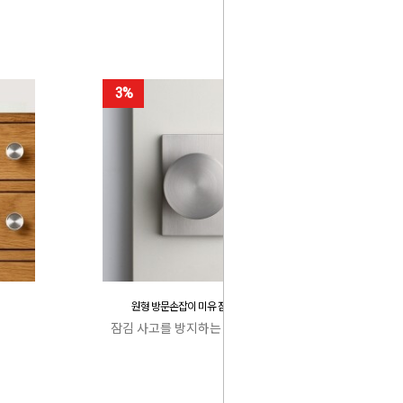
3%
원형 방문손잡이 미유 잠김 사고 방지
잠김 사고를 방지하는 특허 캐치박스