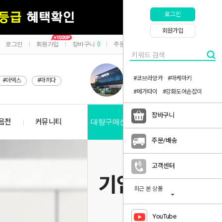
로그인
회원가입
로그인
회원가입
장바구니
0
주문/배송
마이페이지
|
|
|
|
#코브라앙카
#마케마키
#아덱스
#마끼다
#메가타이
#강화도어손잡이
장바구니
음전
커뮤니티
대량구매신청
공지사항
주문/배송
고객센터
최근 본 상품
YouTube