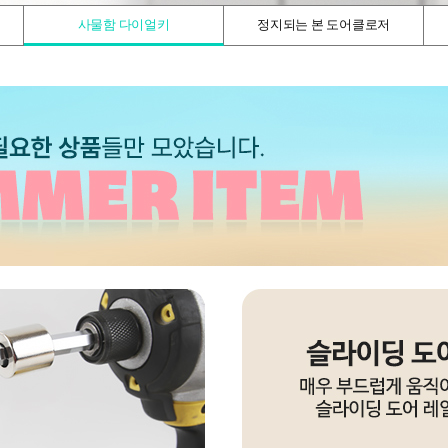
사물함 다이얼키
정지되는 본 도어클로저