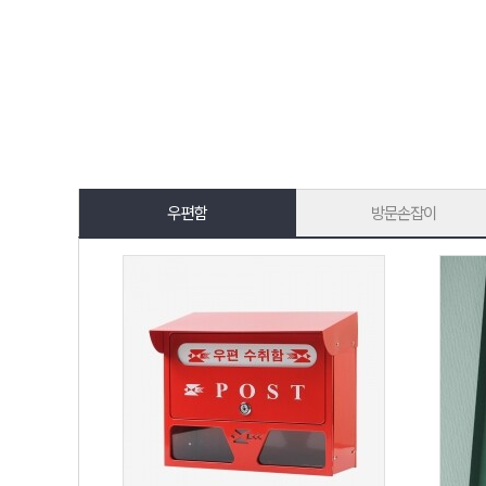
우편함
방문손잡이