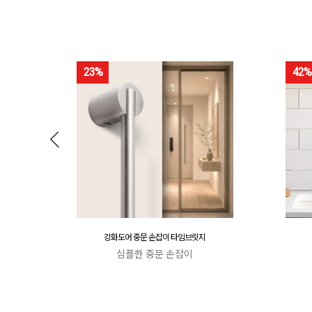
23%
42%
강화도어 중문 손잡이 타임브릿지
심플한 중문 손잡이