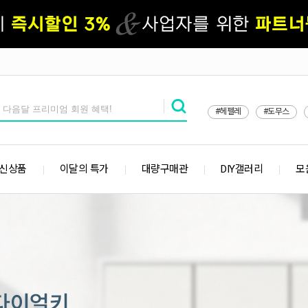
#헤펠레
#도무스
 신상품
이달의 특가
대량구매관
DIY갤러리
모