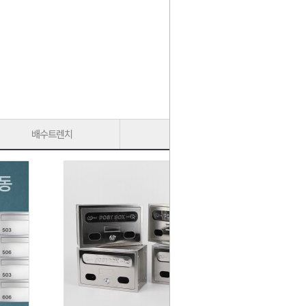
배수트렌치
가구다리