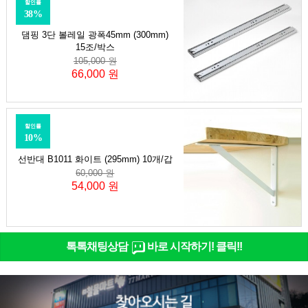
할인률
38%
댐핑 3단 볼레일 광폭45mm (300mm)
15조/박스
105,000 원
66,000 원
할인률
10%
선반대 B1011 화이트 (295mm) 10개/갑
60,000 원
54,000 원
톡톡채팅상담
바로 시작하기! 클릭!!