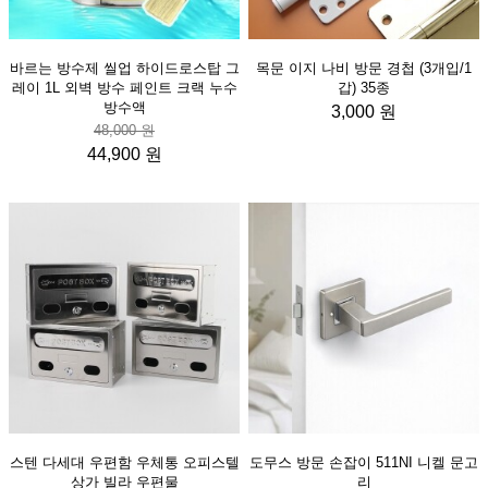
바르는 방수제 씰업 하이드로스탑 그
목문 이지 나비 방문 경첩 (3개입/1
레이 1L 외벽 방수 페인트 크랙 누수
갑) 35종
방수액
3,000 원
48,000 원
44,900 원
스텐 다세대 우편함 우체통 오피스텔
도무스 방문 손잡이 511NI 니켈 문고
상가 빌라 우편물
리