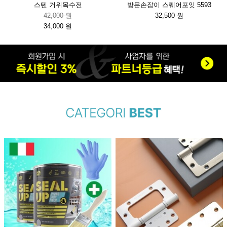
스텐 거위목수전
방문손잡이 스퀘어포잇 5593
42,000 원
32,500 원
34,000 원