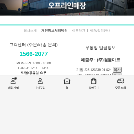
회사소개
|
개인정보처리방침
|
이용약관
|
제휴/입점안내
고객센터 (주문/배송 문의)
무통장 입금정보
1566-2077
예금주 : (주)철물마트
MON-FRI 09:00 - 18:00
LUNCH 12:00 - 13:00
기업
복사
223-123239-01-024
토/일/공휴일 휴무
국민
복사
718201-01-205674
농협
복사
301-0168-3882-11
회원가입
마이꾸밈
홈
장바구니
주문조회
회원 1:1 문의
상품 및 사용방법 문의
주문배송
교환반품취소
COMPANY : (주)철물마트 / CEO : 이숙열