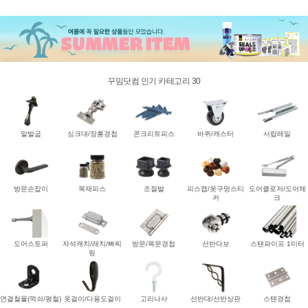
꾸밈닷컴 인기 카테고리 30
말발굽
싱크대/장롱경첩
콘크리트피스
바퀴/캐스터
서랍레일
방문손잡이
목재피스
조절발
피스캡/못구멍스티
도어클로저/도어체
커
크
도어스토퍼
자석캐치/래치/빠찌
방문/목문경첩
선반다보
스탠파이프 1미터
링
연결철물(꺽쇠/평철)
옷걸이/다용도걸이
고리나사
선반대/선반상판
스텐경첩