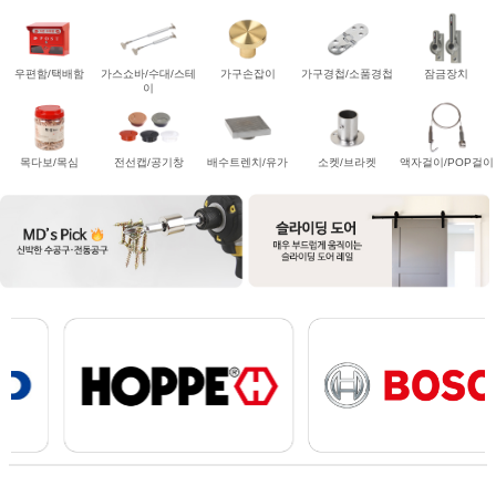
우편함/택배함
가스쇼바/수대/스테
가구손잡이
가구경첩/소품경첩
잠금장치
이
목다보/목심
전선캡/공기창
배수트렌치/유가
소켓/브라켓
액자걸이/POP걸이